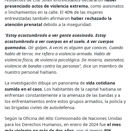
presenciado actos de violencia extrema
, como asesinatos
o linchamientos en la calle. El 40% de las mujeres
entrevistadas también afirmaron
haber rechazado la
atención prenatal
debido a la inseguridad.
“
Estoy acostumbrado a ver gente asesinada. Estoy
acostumbrado a ver cuerpos en el suelo. A ver cuerpos
quemados.
Oír golpes. A veces es alguien que conoces. Cuando
hablo de terror, me refiero a violencia armada. Hablo de
violencia física, de violencia psicológica. De miseria, asesinatos;
violencia de bandas contra las personas”,
dice un miembro de
nuestro personal haitiano.
La investigación dibuja un panorama de
vida cotidiana
sumida en el caos
. Los habitantes de la capital haitiana se
enfrentan constantemente a la amenaza de las bandas y a
los enfrentamientos entre estos grupos armados, la policía y
las brigadas civiles de autodefensa.
Según la Oficina del Alto Comisionado de Naciones Unidas
para los Derechos Humanos, en enero de 2024 fue
el mes
más violento en más de dos años
, con al menos
806