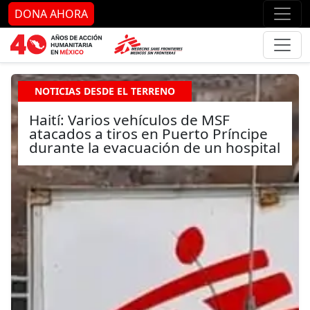
Ir al contenido principal
Ir al pie de página
Ir 
DONA AHORA
NOTICIAS DESDE EL TERRENO
Haití: Varios vehículos de MSF
atacados a tiros en Puerto Príncipe
durante la evacuación de un hospital