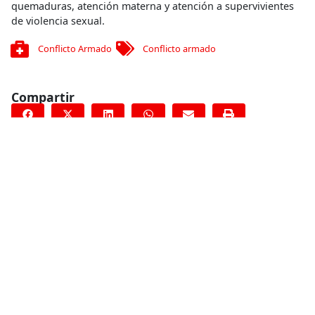
quemaduras, atención materna y atención a supervivientes
de violencia sexual.
Conflicto Armado
Conflicto armado
Compartir
Conoce más
RELACIONADO
Testimonio de la doctora Natasha Reyes, coordinadora de
MSF en Filipinas
11 de noviembre de 2013