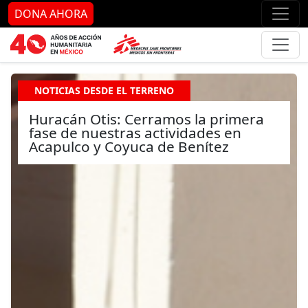
Ir al contenido principal
Ir al pie de página
Ir 
DONA AHORA
NOTICIAS DESDE EL TERRENO
Huracán Otis: Cerramos la primera
fase de nuestras actividades en
Acapulco y Coyuca de Benítez