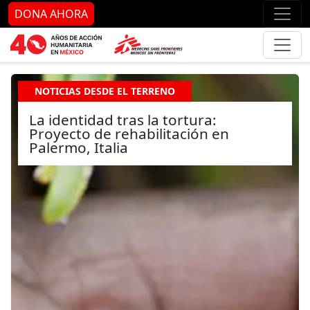
Ir al contenido principal
Ir al pie de página
Ir 
DONA AHORA
NOTICIAS DESDE EL TERRENO
La identidad tras la tortura:
Proyecto de rehabilitación en
Palermo, Italia