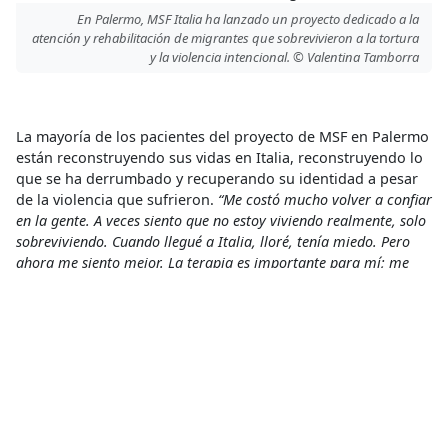
En Palermo, MSF Italia ha lanzado un proyecto dedicado a la
atención y rehabilitación de migrantes que sobrevivieron a la tortura
y la violencia intencional. © Valentina Tamborra
La mayoría de los pacientes del proyecto de MSF en Palermo
están reconstruyendo sus vidas en Italia, reconstruyendo lo
que se ha derrumbado y recuperando su identidad a pesar
de la violencia que sufrieron.
“Me costó mucho volver a confiar
en la gente. A veces siento que no estoy viviendo realmente, solo
sobreviviendo. Cuando llegué a Italia, lloré, tenía miedo. Pero
ahora me siento mejor. La terapia es importante para mí; me
ayuda a reconstruir mi visión del futuro”
, dice Olivier, un
paciente de MSF de Costa de Marfil que sufrió tortura en su
país de origen y durante su viaje. Hoy, Olivier vive en
Palermo, donde estudia y es activista por los derechos
humanos.
Asistencia de MSF a sobrevivientes de