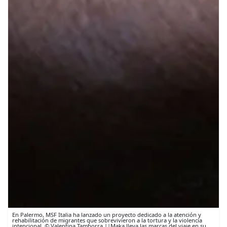
En Palermo, MSF Italia ha lanzado un proyecto dedicado a la atención y
rehabilitación de migrantes que sobrevivieron a la tortura y la violencia
intencional. © Valentina Tamborra ||Maka lleva las marcas del viaje en su