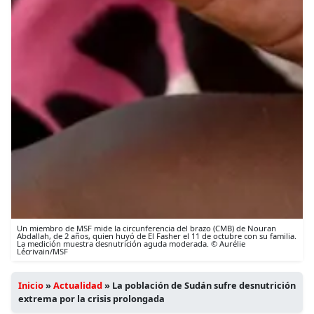
Un miembro de MSF mide la circunferencia del brazo (CMB) de Nouran
Abdallah, de 2 años, quien huyó de El Fasher el 11 de octubre con su familia.
La medición muestra desnutrición aguda moderada. © Aurélie
Lécrivain/MSF
Inicio
»
Actualidad
»
La población de Sudán sufre desnutrición
extrema por la crisis prolongada