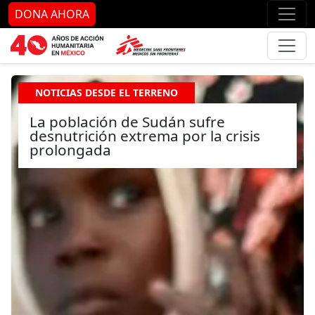
Ir al contenido principal
Ir al pie de página
Ir 
DONA AHORA
NOTICIAS DESDE EL TERRENO
La población de Sudán sufre
desnutrición extrema por la crisis
prolongada