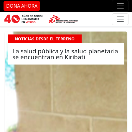
Ir al contenido principal
Ir al pie de página
Ir 
DONA AHORA
NOTICIAS DESDE EL TERRENO
La salud pública y la salud planetaria
se encuentran en Kiribati