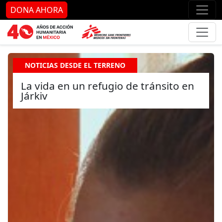
Ir al contenido principal
Ir al pie de página
Ir 
DONA AHORA
NOTICIAS DESDE EL TERRENO
La vida en un refugio de tránsito en
Járkiv