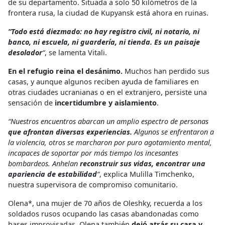
de su departamento. Situada a solo 50 kilómetros de la
frontera rusa, la ciudad de Kupyansk está ahora en ruinas.
“Todo está diezmado: no hay registro civil, ni notario, ni
banco, ni escuela, ni guardería, ni tienda. Es un paisaje
desolador
“
, se lamenta Vitali.
En el refugio reina el desánimo.
Muchos han perdido sus
casas, y aunque algunos reciben ayuda de familiares en
otras ciudades ucranianas o en el extranjero, persiste una
sensación de
incertidumbre y aislamiento
.
“Nuestros encuentros abarcan un amplio espectro de personas
que afrontan diversas experiencias.
Algunos se enfrentaron a
la violencia, otros se marcharon por puro agotamiento mental,
incapaces de soportar por más tiempo los incesantes
bombardeos. Anhelan
reconstruir sus vidas, encontrar una
apariencia de estabilidad
“
, explica Mulilla Timchenko,
nuestra supervisora de compromiso comunitario.
Olena*, una mujer de 70 años de Oleshky, recuerda a los
soldados rusos ocupando las casas abandonadas como
bases improvisadas. Olena también
dejó atrás su casa y