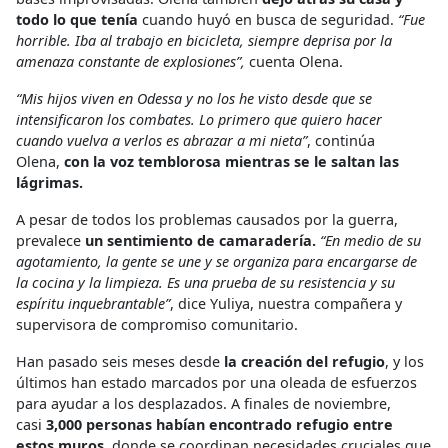
todo lo que tenía
cuando huyó en busca de seguridad.
“Fue
horrible. Iba al trabajo en bicicleta, siempre deprisa por la
amenaza constante de explosiones”,
cuenta Olena.
“Mis hijos viven en Odessa y no los he visto desde que se
intensificaron los combates. Lo primero que quiero hacer
cuando vuelva a verlos es abrazar a mi nieta”
, continúa
Olena,
con la voz temblorosa mientras se le saltan las
lágrimas.
A pesar de todos los problemas causados por la guerra,
prevalece
un sentimiento de camaradería.
“En medio de su
agotamiento, la gente se une y se organiza para encargarse de
la cocina y la limpieza. Es una prueba de su resistencia y su
espíritu inquebrantable”
, dice Yuliya, nuestra compañera y
supervisora de compromiso comunitario.
Han pasado seis meses desde
la creación del refugio
, y los
últimos han estado marcados por una oleada de esfuerzos
para ayudar a los desplazados. A finales de noviembre,
casi
3,000 personas habían encontrado refugio entre
estos muros
, donde se coordinan necesidades cruciales que