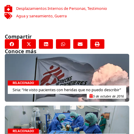
Desplazamientos Internos de Personas
,
Testimonio
Agua y saneamiento
,
Guerra
Compartir
Conoce más
RELACIONADO
Siria: “He visto pacientes con heridas que no puedo describir”
5 de octubre de 2016
RELACIONADO