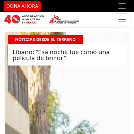
Ir al contenido principal
Ir al pie de página
Ir 
DONA AHORA
NOTICIAS DESDE EL TERRENO
Líbano: “Esa noche fue como una
película de terror”