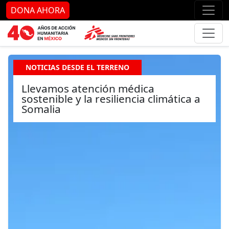
Ir al contenido principal
Ir al pie de página
Ir 
DONA AHORA
NOTICIAS DESDE EL TERRENO
Llevamos atención médica
sostenible y la resiliencia climática a
Somalia