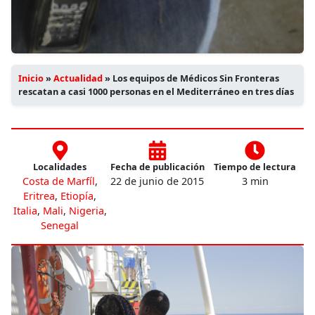
Inicio
»
Actualidad
»
Los equipos de Médicos Sin Fronteras
rescatan a casi 1000 personas en el Mediterráneo en tres días
Localidades
Fecha de publicación
Tiempo de lectura
Costa de Marfíl
,
22 de junio de 2015
3 min
Eritrea
,
Etiopía
,
Italia
,
Mali
,
Nigeria
,
Senegal