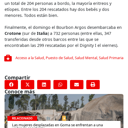
un total de 204 personas a bordo, la mayoría eritreos y
etíopes. Entre los 204 rescatados hay dos bebés y dos
menores. Todos están bien.
Finalmente, el domingo el Bourbon Argos desembarcaba en
Crotone
(sur de
Italia
) a 732 personas (entre ellas, 347
transferidas desde otros barcos entre las que se
encontraban las 299 rescatadas por el Dignity I el viernes).
Acceso a la Salud
,
Puesto de Salud
,
Salud Mental
,
Salud Primaria
Compartir
Conoce más
RELACIONADO
Las mujeres desplazadas en Goma se enfrentan a una