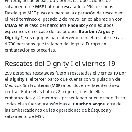
En total, desde el pasado viernes, las operaciones de
salvamento de
MSF
habrían rescatado a 954 personas.
Desde que MSF puso en marcha la operación de rescate en
el Mediterráneo el pasado 2 de mayo, en colaboración con
MOAS
en el caso del barco
MY
Phoenix
y con equipos
específicos en el caso de los buques
Bourbon Argos y
Dignity
I,
sus equipos han intervenido en el rescate de casi
4.700 personas que trataban de llegar a Europa en
embarcaciones precarias.
Rescates del Dignity I el viernes 19
299 personas rescatadas fueron rescatadas el viernes 19 por
el
Dignity I
, el tercer barco que cuenta con tripulación de
Médicos Sin Fronteras (
MSF
) a bordo, en el Mediterráneo
central. Entre ellas había 22 mujeres, dos de ellas
embarazadas y 14 menores, presentaban buen estado físico.
Todas ellas fueron transferidas al
Bourbon Argos,
otra de
las embarcaciones de las operaciones de búsqueda y
salvamento de MSF.