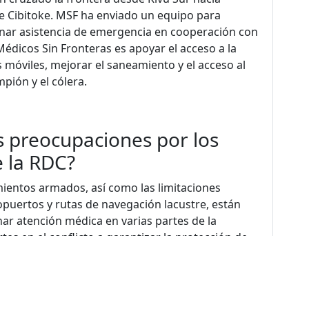
de Cibitoke. MSF ha enviado un equipo para
onar asistencia de emergencia en cooperación con
édicos Sin Fronteras es apoyar el acceso a la
s móviles, mejorar el saneamiento y el acceso al
pión y el cólera.
s preocupaciones por los
e la RDC?
mientos armados, así como las limitaciones
ropuertos y rutas de navegación lacustre, están
r atención médica en varias partes de la
tes en el conflicto a garantizar la protección de
 infraestructura y el personal médicos en todas las
 el riesgo de que se agraven las necesidades