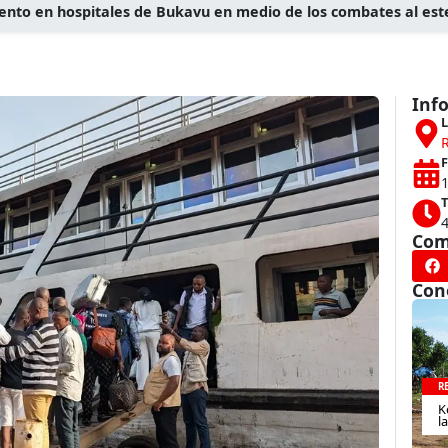
ento en hospitales de Bukavu en medio de los combates al est
Inf
L
F
1
T
Com
Con
R
K
l