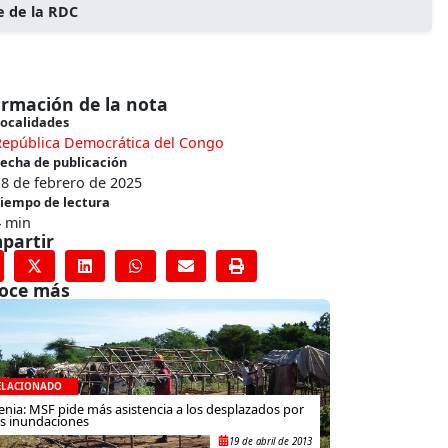
e de la RDC
ormación de la nota
ocalidades
República Democrática del Congo
echa de publicación
8 de febrero de 2025
iempo de lectura
4 min
partir
oce más
ELACIONADO
enia: MSF pide más asistencia a los desplazados por
as inundaciones
19 de abril de 2013