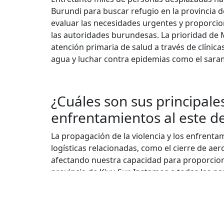
Burundi para buscar refugio en la provincia 
evaluar las necesidades urgentes y proporci
las autoridades burundesas. La prioridad de M
atención primaria de salud a través de clínica
agua y luchar contra epidemias como el saram
¿Cuáles son sus principale
enfrentamientos al este d
La propagación de la violencia y los enfrenta
logísticas relacionadas, como el cierre de ae
afectando nuestra capacidad para proporciona
provincia de Kivu Sur. Instamos a todas las par
los civiles, los trabajadores humanitarios y la
zonas afectadas por el conflicto.
Debido a la volatilidad de la situación, existe