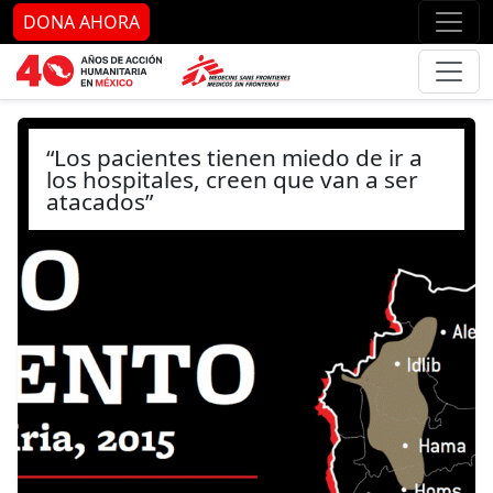
Ir al contenido principal
Ir al pie de página
Ir 
DONA AHORA
“Los pacientes tienen miedo de ir a
los hospitales, creen que van a ser
atacados”