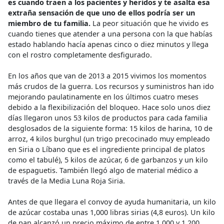
es cuando traen a los pacientes y heridos y te asalta esa
extraña sensación de que uno de ellos podría ser un
miembro de tu familia.
La peor situación que he vivido es
cuando tienes que atender a una persona con la que habías
estado hablando hacía apenas cinco o diez minutos y llega
con el rostro completamente desfigurado.
En los años que van de 2013 a 2015 vivimos los momentos
más crudos de la guerra. Los recursos y suministros han ido
mejorando paulatinamente en los últimos cuatro meses
debido a la flexibilización del bloqueo. Hace solo unos diez
días llegaron unos 53 kilos de productos para cada familia
desglosados de la siguiente forma: 15 kilos de harina, 10 de
arroz, 4 kilos burghul (un trigo precocinado muy empleado
en Siria o Líbano que es el ingrediente principal de platos
como el tabulé), 5 kilos de azúcar, 6 de garbanzos y un kilo
de espaguetis. También llegó algo de material médico a
través de la Media Luna Roja Siria.
Antes de que llegara el convoy de ayuda humanitaria, un kilo
de azúcar costaba unas 1,000 libras sirias (4,8 euros). Un kilo
de pan alcanzó un precio máximo de entre 1,000 y 1,200