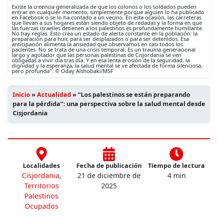
Existe la creencia generalizada de que los colonos o los soldados pueden
entrar en cualquier momento, simplemente porque alguien lo ha publicado
en Facebook o se lo ha contado a un vecino. En esta ocasión, las carreteras
que llevan a sus hogares están siendo objeto de redadas y la forma en que
las fuerzas israelíes detienen a los palestinos es profundamente humillante.
No hay reglas. Esto crea un estado de alerta constante en la población: la
preparación para huir, para ser desplazados o para ser detenidos. Esa
anticipación alimenta la ansiedad que observamos en casi todos los
pacientes. No se trata de una crisis temporal. Es un trauma generacional
largo y agotador que las personas palestinas de Cisjordania se ven
obligadas a vivir día tras día. Y en esa lenta erosión de la seguridad, la
dignidad y la esperanza, la salud mental se ve afectada de forma silenciosa,
pero profunda". © Oday Alshobaki/MSF
Inicio
»
Actualidad
»
“Los palestinos se están preparando
para la pérdida”: una perspectiva sobre la salud mental desde
Cisjordania
Localidades
Fecha de publicación
Tiempo de lectura
Cisjordania
,
21 de diciembre de
4 min
Territorios
2025
Palestinos
Ocupados