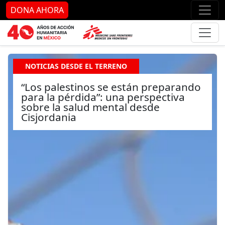
Ir al contenido principal
Ir al pie de página
Ir 
DONA AHORA
NOTICIAS DESDE EL TERRENO
“Los palestinos se están preparando
para la pérdida”: una perspectiva
sobre la salud mental desde
Cisjordania