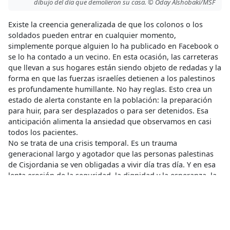
dibujo del día que demolieron su casa. © Oday Alshobaki/MSF
Existe la creencia generalizada de que los colonos o los
soldados pueden entrar en cualquier momento,
simplemente porque alguien lo ha publicado en Facebook o
se lo ha contado a un vecino. En esta ocasión, las carreteras
que llevan a sus hogares están siendo objeto de redadas y la
forma en que las fuerzas israelíes detienen a los palestinos
es profundamente humillante. No hay reglas. Esto crea un
estado de alerta constante en la población: la preparación
para huir, para ser desplazados o para ser detenidos. Esa
anticipación alimenta la ansiedad que observamos en casi
todos los pacientes.
No se trata de una crisis temporal. Es un trauma
generacional largo y agotador que las personas palestinas
de Cisjordania se ven obligadas a vivir día tras día. Y en esa
lenta erosión de la seguridad, la dignidad y la esperanza, la
salud mental se ve afectada de forma silenciosa, pero
profunda”.
CRISIS HUMANITARIA
,
Desplazamientos Internos de Personas
,
Estrés
,
Estrés Postraumático