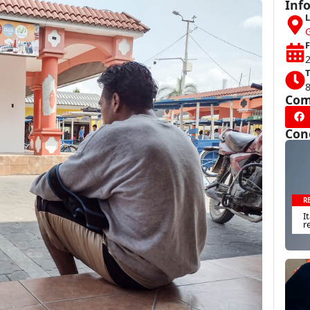
Inf
L
F
T
Com
Con
R
I
r