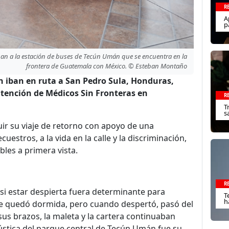
R
A
p
an a la estación de buses de Tecún Umán que se encuentra en la
frontera de Guatemala con México. © Esteban Montaño
n iban en ruta a San Pedro Sula, Honduras
,
atención de Médicos Sin Fronteras en
R
T
s
ir su viaje de retorno con apoyo de una
uestros, a la vida en la calle y la discriminación,
bles a primera vista.
R
 si estar despierta fuera determinante para
T
h
 Se quedó dormida, pero cuando despertó, pasó del
 sus brazos, la maleta y la cartera continuaban
stica
del parque central de Tecún Umán fue su