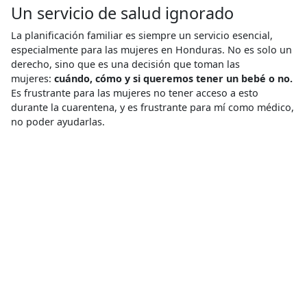
Un servicio de salud ignorado
La planificación familiar es siempre un servicio esencial,
especialmente para las mujeres en Honduras. No es solo un
derecho, sino que es una decisión que toman las
mujeres:
cuándo, cómo y si queremos tener un bebé o no.
Es frustrante para las mujeres no tener acceso a esto
durante la cuarentena, y es frustrante para mí como médico,
no poder ayudarlas.
Anoche una paciente me llamó llorando.
Ella me dijo que
fue al centro de salud comunitario para su cita de atención
de anticoncepción, pero estaba cerrado. Ella me dijo:
"No
quiero otro bebé y mi esposo no quiere otro bebé".
Y si quedo
embarazada, él me dejará. Esas historias son realmente
difíciles de escuchar.
Espero que podamos continuar brindando el servicio de
telemedicina incluso después de la pandemia. Si podemos
expandirlo, podremos llegar a muchas más mujeres que no
pueden llegar a una instalación médica.