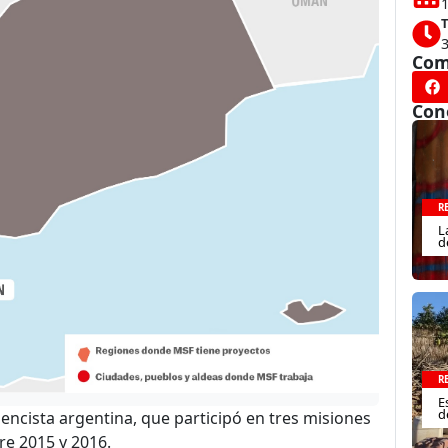
T
Com
Con
R
L
d
R
E
d
ncista argentina, que participó en tres misiones
re 2015 y 2016.