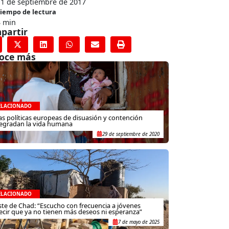
11 de septiembre de 2017
iempo de lectura
3 min
partir
oce más
ELACIONADO
as políticas europeas de disuasión y contención
egradan la vida humana
29 de septiembre de 2020
ELACIONADO
ste de Chad: “Escucho con frecuencia a jóvenes
ecir que ya no tienen más deseos ni esperanza”
7 de mayo de 2025