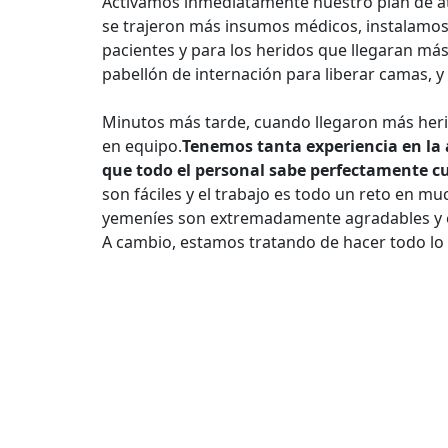
Activamos inmediatamente nuestro plan de at
se trajeron más insumos médicos, instalamos c
pacientes y para los heridos que llegaran más
pabellón de internación para liberar camas, y
Minutos más tarde, cuando llegaron más herid
en equipo.
Tenemos tanta experiencia en la 
que todo el personal sabe perfectamente cu
son fáciles y el trabajo es todo un reto en m
yemeníes son extremadamente agradables y e
A cambio, estamos tratando de hacer todo lo
Esta nota salió publicada en el
Reporte Intern
Médicos Sin Fronteras de la oficina para Amér
haciendo clic
aquí
.
Bomba
,
Cama de Hospital
,
Cuidados Intensiv