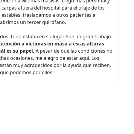
ención a víctimas masivas. Llegó más personal y
arpas afuera del hospital para el triaje de los
 estables, trasladamos a otros pacientes al
 abrimos un tercer quirófano.
os, todo estaba en su lugar. Fue un gran trabajo
atención a víctimas en masa a estas alturas
ál es su papel.
A pesar de que las condiciones no
uchas ocasiones, me alegro de estar aquí. Los
stán muy agradecidos por la ayuda que reciben.
 que podemos por ellos."
acional de Actividades
y en el
Reporte Anual de
ica del Sur de habla hispana
. Descarga el reporte
os
,
Guerra
,
Herida de Bala
,
Herida de Proyectil