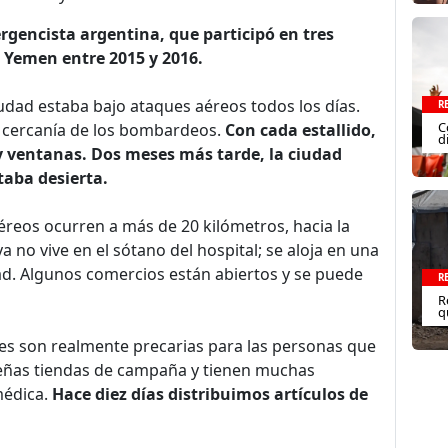
gencista argentina, que participó en tres
 Yemen entre 2015 y 2016.
udad estaba bajo ataques aéreos todos los días.
R
C
la cercanía de los bombardeos.
Con cada estallido,
d
 ventanas. Dos meses más tarde, la ciudad
taba desierta.
reos ocurren a más de 20 kilómetros, hacia la
 no vive en el sótano del hospital; se aloja en una
dad. Algunos comercios están abiertos y se puede
R
R
q
nes son realmente precarias para las personas que
eñas tiendas de campaña y tienen muchas
médica.
Hace diez días distribuimos artículos de