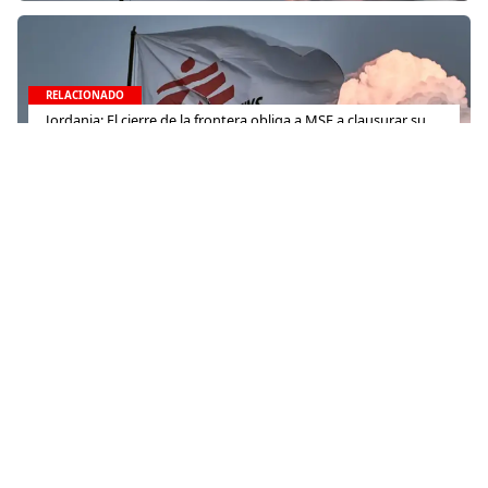
RELACIONADO
Jordania: El cierre de la frontera obliga a MSF a clausurar su
clínica para heridos de guerra sirios en el campo de
refugiados de Zaatari
7 de diciembre de 2016
Contacto
(+52) 55-52-56-41-39
recepcion@mexico.msf.org
Fernando Montes de Oca 56, Col. Condesa, Ciudad de
México
Si tu consulta es sobre donaciones o eres donante
800-267-36-39
(+52) 55-79-00-79-67
atencionadonantes@mexico.msf.org