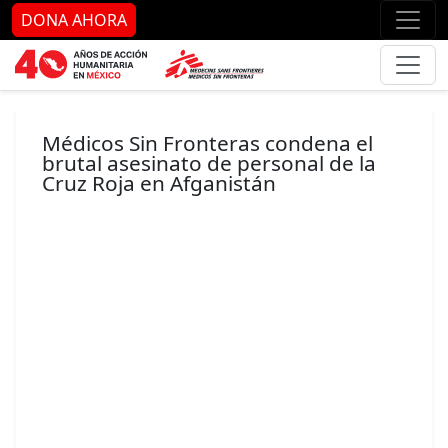
Ir al contenido principal
Ir al pie de página
Ir 
DONA AHORA
Médicos Sin Fronteras condena el
brutal asesinato de personal de la
Cruz Roja en Afganistán