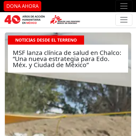
Ir al contenido principal
Ir al pie de página
Ir 
DONA AHORA
NOTICIAS DESDE EL TERRENO
MSF lanza clínica de salud en Chalco:
“Una nueva estrategia para Edo.
Méx. y Ciudad de México”