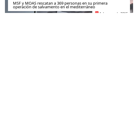
MSF y MOAS rescatan a 369 personas en su primera
operación de salvamento en el mediterráneo
4 de mayo de 2015
RELACIONADO
Alepo: “Si los bombardeos son especialmente violentos,
nuestros suministros se agotarán en tres o cuatro días”
18 de noviembre de 2016
Contacto
(+52) 55-52-56-41-39
recepcion@mexico.msf.org
Fernando Montes de Oca 56, Col. Condesa, Ciudad de
México
Si tu consulta es sobre donaciones o eres donante