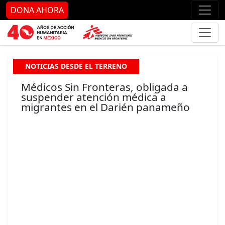
Ir al contenido principal
Ir al pie de página
Ir 
DONA AHORA
NOTICIAS DESDE EL TERRENO
Médicos Sin Fronteras, obligada a
suspender atención médica a
migrantes en el Darién panameño