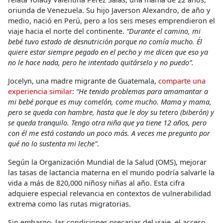
oriunda de Venezuela. Su hijo Javerson Alexandro, de año y
medio, nació en Perú, pero a los seis meses emprendieron el
viaje hacia el norte del continente.
“Durante el camino, mi
bebé tuvo estado de desnutrición porque no comía mucho. Él
quiere estar siempre pegado en el pecho y me dicen que eso ya
no le hace nada, pero he intentado quitárselo y no puedo”.
Jocelyn, una madre migrante de Guatemala,
comparte una
experiencia similar
:
“He tenido problemas para amamantar a
mi bebé porque es muy comelón, come mucho. Mama y mama,
pero se queda con hambre, hasta que le doy su tetero (biberón) y
se queda tranquilo. Tengo otra niña que ya tiene 12 años, pero
con él me está costando un poco más. A veces me pregunto por
qué no lo sustenta mi leche”
.
Según la Organización Mundial de la Salud (OMS), mejorar
las tasas de lactancia materna en el mundo podría salvarle la
vida a más de 820,000 niñosy niñas al año. Esta cifra
adquiere especial relevancia en contextos de vulnerabilidad
extrema como las rutas migratorias.
Sin embargo, las condiciones precarias del viaje, el acceso