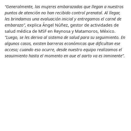
“Generalmente, las mujeres embarazadas que llegan a nuestros
puntos de atención no han recibido control prenatal. Al llegar,
les brindamos una evaluación inicial y entregamos el carné de
embarazo”
, explica Ángel Núñez, gestor de actividades de
salud médica de MSF en Reynosa y Matamoros, México.
“Luego, se les deriva al sistema de salud para su seguimiento. En
algunos casos, existen barreras económicas que dificultan ese
acceso; cuando eso ocurre, desde nuestro equipo realizamos el
seguimiento hasta el momento en que el parto ya es inminente”.
Asimismo, MSF les ha estado entregando un kit materno-
infantil a las madres lactantes:
“Les brindamos insumos
destinados a reforzar el sistema de salud, que incluyen pañales,
pinza umbilical, medicamentos y soluciones fisiológicas,
brindamos charlas sobre lactancia materna, y llevamos a cabo
un seguimiento posnatal”
, relata Nuñez.
Médicos Sin Fronteras insta a las autoridades del corredor
migratorio latinoamericano a proporcionar rutas
migratorias seguras y espacios dignos que permitan a las
madres amamantar en condiciones adecuadas. La lactancia