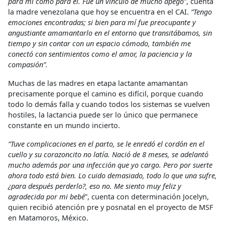
para mí como para él. Fue un vínculo de mucho apego”
, cuenta
la madre venezolana que hoy se encuentra en el CAI.
“Tengo
emociones encontradas; si bien para mí fue preocupante y
angustiante amamantarlo en el entorno que transitábamos, sin
tiempo y sin contar con un espacio cómodo, también me
conectó con sentimientos como el amor, la paciencia y la
compasión”.
Muchas de las madres en etapa lactante amamantan
precisamente porque el camino es difícil, porque cuando
todo lo demás falla y cuando todos los sistemas se vuelven
hostiles, la lactancia puede ser lo único que permanece
constante en un mundo incierto.
“Tuve complicaciones en el parto, se le enredó el cordón en el
cuello y su corazoncito no latía. Nació de 8 meses, se adelantó
mucho además por una infección que yo cargo. Pero por suerte
ahora todo está bien. Lo cuido demasiado, todo lo que una sufre,
¿para después perderlo?, eso no. Me siento muy feliz y
agradecida por mi bebé
”, cuenta con determinación Jocelyn,
quien recibió atención pre y posnatal en el proyecto de MSF
en Matamoros, México.