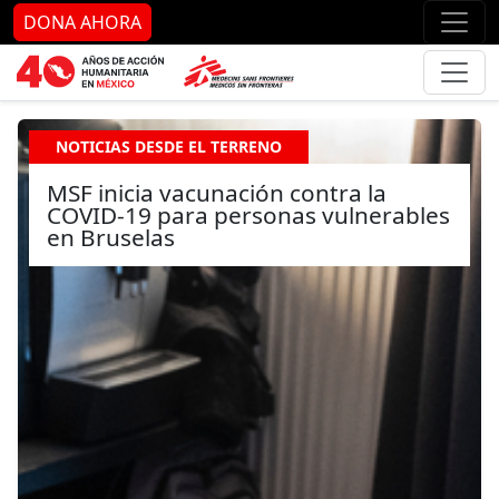
Ir al contenido principal
Ir al pie de página
Ir 
DONA AHORA
NOTICIAS DESDE EL TERRENO
MSF inicia vacunación contra la
COVID-19 para personas vulnerables
en Bruselas