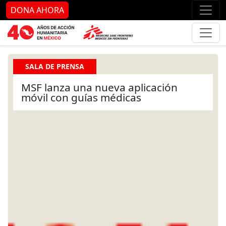
Ir al contenido principal
Ir al pie de página
Ir 
DONA AHORA
SALA DE PRENSA
MSF lanza una nueva aplicación
móvil con guías médicas