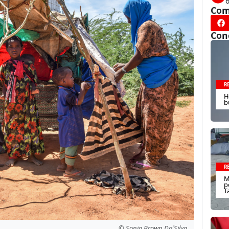
Com
Con
R
H
b
R
M
p
T
© Sonia Brown Da´Silva