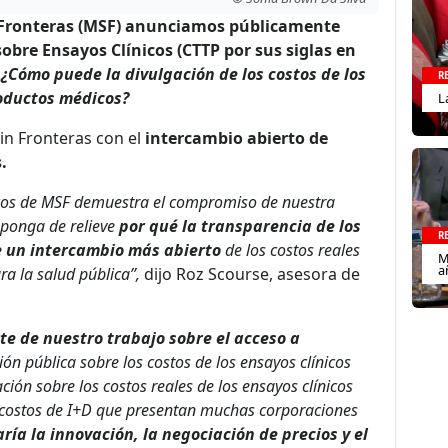
n Fronteras (MSF) anunciamos públicamente
obre Ensayos Clínicos (CTTP por sus siglas en
a
¿C
ómo
puede la divulgación de los costos de los
R
roductos médicos?
L
in Fronteras con el
intercambio abierto de
.
nicos de MSF demuestra el compromiso de nuestra
 ponga de relieve
por qué la transparencia de los
R
e un intercambio más abierto
de los costos reales
M
a
ra la salud pública”,
dijo Roz Scourse, asesora de
te de nuestro trabajo sobre el acceso a
ón pública sobre los costos de los ensayos clínicos
ción sobre los costos reales de los ensayos clínicos
os costos de I+D que presentan muchas corporaciones
ría la innovación, la negociación de precios y el