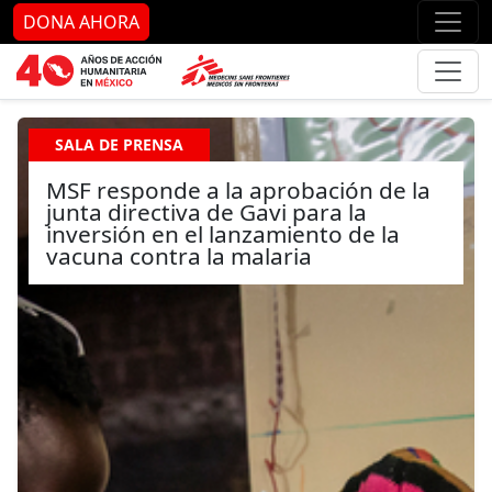
Ir al contenido principal
Ir al pie de página
Ir 
DONA AHORA
SALA DE PRENSA
MSF responde a la aprobación de la
junta directiva de Gavi para la
inversión en el lanzamiento de la
vacuna contra la malaria