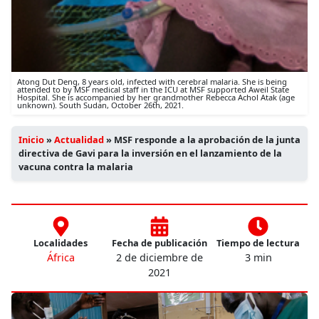
Atong Dut Deng, 8 years old, infected with cerebral malaria. She is being
attended to by MSF medical staff in the ICU at MSF supported Aweil State
Hospital. She is accompanied by her grandmother Rebecca Achol Atak (age
unknown). South Sudan, October 26th, 2021.
Inicio
»
Actualidad
»
MSF responde a la aprobación de la junta
directiva de Gavi para la inversión en el lanzamiento de la
vacuna contra la malaria
Localidades
Fecha de publicación
Tiempo de lectura
África
2 de diciembre de
3 min
2021