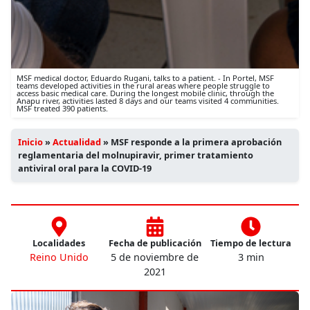
MSF medical doctor, Eduardo Rugani, talks to a patient. - In Portel, MSF
teams developed activities in the rural areas where people struggle to
access basic medical care. During the longest mobile clinic, through the
Anapu river, activities lasted 8 days and our teams visited 4 communities.
MSF treated 390 patients.
Inicio
»
Actualidad
»
MSF responde a la primera aprobación
reglamentaria del molnupiravir, primer tratamiento
antiviral oral para la COVID-19
Localidades
Fecha de publicación
Tiempo de lectura
Reino Unido
5 de noviembre de
3 min
2021