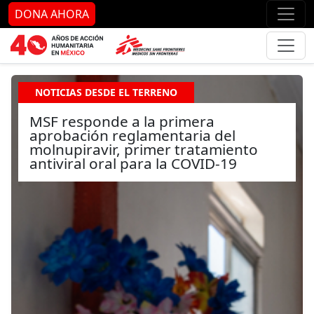
Ir al contenido principal
Ir al pie de página
Ir 
DONA AHORA
NOTICIAS DESDE EL TERRENO
MSF responde a la primera
aprobación reglamentaria del
molnupiravir, primer tratamiento
antiviral oral para la COVID-19