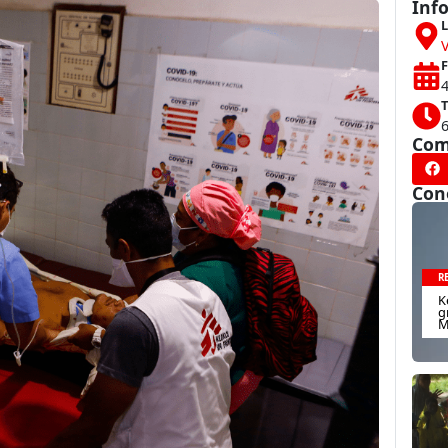
Inf
L
F
4
T
Com
Con
R
K
g
M