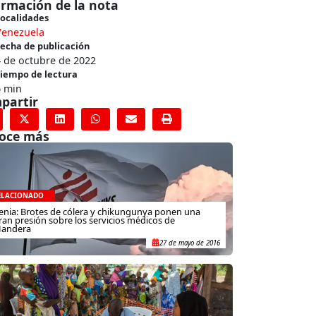
ormación de la nota
ocalidades
Venezuela
echa de publicación
 de octubre de 2022
iempo de lectura
6 min
partir
oce más
ELACIONADO
enia: Brotes de cólera y chikungunya ponen una
ran presión sobre los servicios médicos de
andera
27 de mayo de 2016