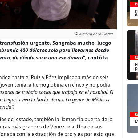
R
P
d
© Ximena de la Garza
 transfusión urgente. Sangraba mucho, luego
obrando 400 dólares solo para llevarnos desde
nto, de dónde saca uno ese dinero”,
contó la
R
H
p
ndez hasta el Ruiz y Páez implicaba más de seis
 joven tenía la hemoglobina en cinco y no podía
sonal de trabajo social que trabaja en el hospital. El
no llegaría viva lo hacía eterno. La gente de Médicos
ancia”.
R
 del estado, también la llaman “la puerta de la
M
anuras más grandes de Venezuela. Una de sus
ionada con la extracción de oro y es por esto que