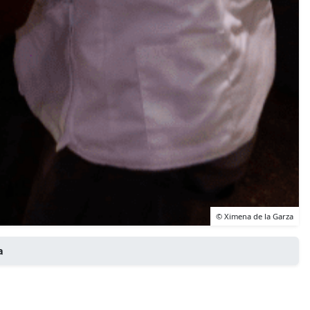
© Ximena de la Garza
a