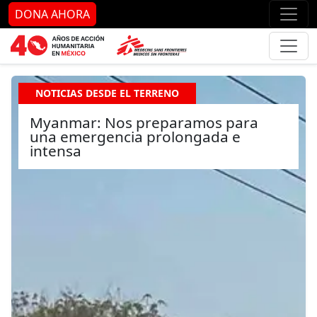
Ir al contenido principal
Ir al pie de página
Ir 
DONA AHORA
NOTICIAS DESDE EL TERRENO
Myanmar: Nos preparamos para
una emergencia prolongada e
intensa