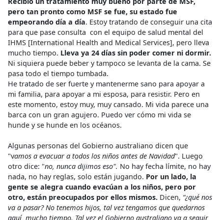
Recibió un tratamiento muy bueno por parte de MSF,
pero tan pronto como MSF se fue, su estado fue
empeorando día a día
. Estoy tratando de conseguir una cita
para que pase consulta con el equipo de salud mental del
IHMS [International Health and Medical Services], pero lleva
mucho tiempo.
Lleva ya 24 días sin poder comer ni dormir.
Ni siquiera puede beber y tampoco se levanta de la cama. Se
pasa todo el tiempo tumbada.
He tratado de ser fuerte y mantenerme sano para apoyar a
mi familia, para apoyar a mi esposa, para resistir. Pero en
este momento, estoy muy, muy cansado. Mi vida parece una
barca con un gran agujero. Puedo ver cómo mi vida se
hunde y se hunde en los océanos.
Algunas personas del Gobierno australiano dicen que
"v
amos a evacuar a todos los niños antes de Navidad
". Luego
otro dice: "
no, nunca dijimos eso".
No hay fecha límite, no hay
nada, no hay reglas, solo están jugando.
Por un lado, la
gente se alegra cuando evacúan a los niños, pero por
otro, están preocupados por ellos mismos.
Dicen,
“¿qué nos
va a pasar? No tenemos hijos, tal vez tengamos que quedarnos
aquí mucho tiempo. Tal vez el Gobierno australiano va a seguir