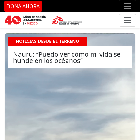
Ir al contenido principal
Ir al pie de página
Ir 
DONA AHORA
NOTICIAS DESDE EL TERRENO
Nauru: “Puedo ver cómo mi vida se
hunde en los océanos”