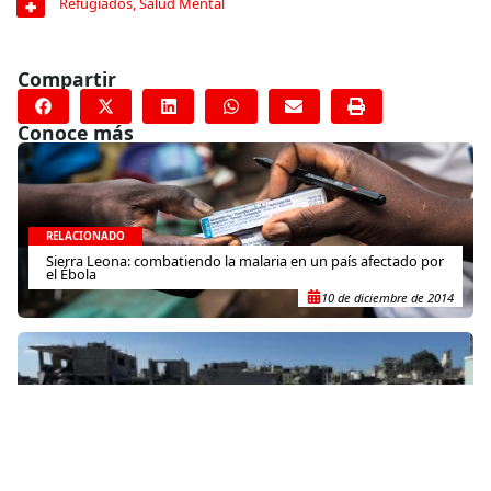
Refugiados
,
Salud Mental
Compartir
Conoce más
RELACIONADO
Sierra Leona: combatiendo la malaria en un país afectado por
el Ébola
10 de diciembre de 2014
RELACIONADO
Declaración de MSF sobre el registro de sus trabajadores y la
continuidad de la atención médica en los Territorios
Palestinos Ocupados
26 de enero de 2026