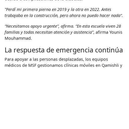
“Perdí mi primera pierna en 2019 y la otra en 2022. Antes
trabajaba en la construcción, pero ahora no puedo hacer nada”.
“Necesitamos apoyo urgente”, afirma. “En esta escuela viven 28
familias y todas necesitan atención y asistencia”
, afirma Younis
Mouhammad.
La respuesta de emergencia continúa
Para apoyar a las personas desplazadas, los equipos
médicos de MSF gestionamos clínicas móviles en Qamishli y
Derik/Al Malikiyah, brindamos consultas y tratamiento para
afecciones agudas y crónicas, con el fin de garantizar el
acceso a atención médica esencial. Más de 1,320 pacientes
ya han recibido atención.
Los equipos de MSF también distribuyeron alrededor de
2,000 colchones, más de 3,220 mantas, 530 kits de higiene,
comidas calientes y kits de utensilios de cocina en más de 30
refugios en Derik/Al Malikiyah, Hassakeh y Qamishli,
alcanzando a más de 330 familias.