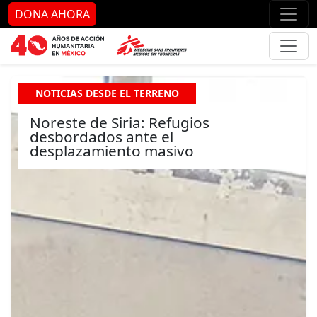
Ir al contenido principal
Ir al pie de página
Ir 
DONA AHORA
NOTICIAS DESDE EL TERRENO
Noreste de Siria: Refugios
desbordados ante el
desplazamiento masivo