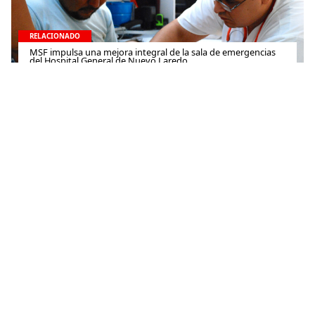
RELACIONADO
MSF impulsa una mejora integral de la sala de emergencias
del Hospital General de Nuevo Laredo
30 de octubre de 2014
RELACIONADO
MSF ante el Consejo de Seguridad de la ONU: El pueblo de
Gaza necesita un alto al fuego inmediato y sostenido ahora
22 de febrero de 2024
Contacto
(+52) 55-52-56-41-39
recepcion@mexico.msf.org
Fernando Montes de Oca 56, Col. Condesa, Ciudad de