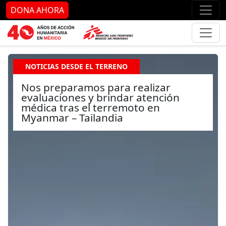
Ir al contenido principal
Ir al pie de página
Ir 
DONA AHORA
NOTICIAS DESDE EL TERRENO
Nos preparamos para realizar
evaluaciones y brindar atención
médica tras el terremoto en
Myanmar – Tailandia