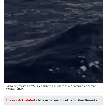
Barco de rescate de MSF, Geo Barents, durante su 66ª rotación en el mar
Mediterráneo.
Inicio
»
Actualidad
»
Nueva detención al barco Geo Barents