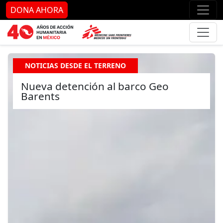
Ir al contenido principal
Ir al pie de página
Ir 
DONA AHORA
NOTICIAS DESDE EL TERRENO
Nueva detención al barco Geo
Barents