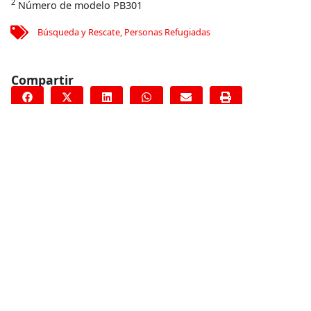
2
Número de modelo PB301
Búsqueda y Rescate
,
Personas Refugiadas
Compartir
Conoce más
RELACIONADO
Haití: la falta de agua, acceso a la atención médica y refugio,
principales amenazas para la salud de la población
damnificada por el huracán
21 de octubre de 2016
RELACIONADO