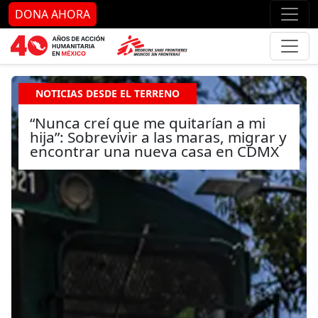
Ir al contenido principal
Ir al pie de página
Ir 
DONA AHORA
NOTICIAS DESDE EL TERRENO
“Nunca creí que me quitarían a mi
hija”: Sobrevivir a las maras, migrar y
encontrar una nueva casa en CDMX