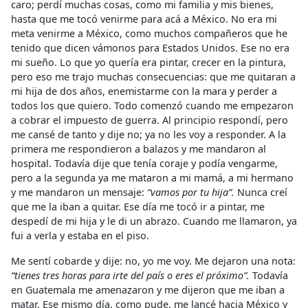
caro; perdí muchas cosas, como mi familia y mis bienes,
hasta que me tocó venirme para acá a México. No era mi
meta venirme a México, como muchos compañeros que he
tenido que dicen vámonos para Estados Unidos. Ese no era
mi sueño. Lo que yo quería era pintar, crecer en la pintura,
pero eso me trajo muchas consecuencias: que me quitaran a
mi hija de dos años, enemistarme con la mara y perder a
todos los que quiero. Todo comenzó cuando me empezaron
a cobrar el impuesto de guerra. Al principio respondí, pero
me cansé de tanto y dije no; ya no les voy a responder. A la
primera me respondieron a balazos y me mandaron al
hospital. Todavía dije que tenía coraje y podía vengarme,
pero a la segunda ya me mataron a mi mamá, a mi hermano
y me mandaron un mensaje:
“vamos por tu hija”.
Nunca creí
que me la iban a quitar. Ese día me tocó ir a pintar, me
despedí de mi hija y le di un abrazo. Cuando me llamaron, ya
fui a verla y estaba en el piso.
Me sentí cobarde y dije: no, yo me voy. Me dejaron una nota:
“tienes tres horas para irte del país o eres el próximo”.
Todavía
en Guatemala me amenazaron y me dijeron que me iban a
matar. Ese mismo día, como pude, me lancé hacia México y