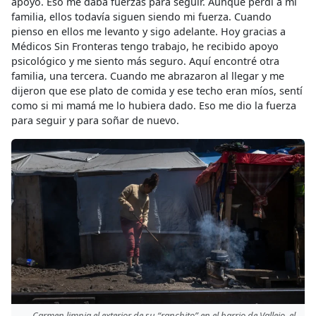
apoyo. Eso me daba fuerzas para seguir. Aunque perdí a mi
familia, ellos todavía siguen siendo mi fuerza. Cuando
pienso en ellos me levanto y sigo adelante. Hoy gracias a
Médicos Sin Fronteras tengo trabajo, he recibido apoyo
psicológico y me siento más seguro. Aquí encontré otra
familia, una tercera. Cuando me abrazaron al llegar y me
dijeron que ese plato de comida y ese techo eran míos, sentí
como si mi mamá me lo hubiera dado. Eso me dio la fuerza
para seguir y para soñar de nuevo.
Carmen limpia el exterior de su “ranchito” en el barrio de Vallejo, el