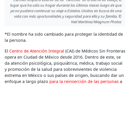
lugar que ha sido su hogar durante los últimos meses luego de que
ya no pudiera continuar su viaje a Estados Unidos en busca de una
vida con más oportunidades y seguridad para ella y su familia. ©
Yael Martínez/Magnum Photos
*El nombre ha sido cambiado para proteger la identidad de
la persona.
El
Centro de Atención Integral
(CAI) de Médicos Sin Fronteras
opera en Ciudad de México desde 2016. Dentro de este, se
da atención psicológica, psiquiátrica, médica, trabajo social
y promoción de la salud para sobrevivientes de violencia
extrema en México o sus países de origen, buscando dar un
enfoque a largo plazo
para la reinserción de las personas
a
la vida cotidiana, una vez que hubieran perdido la capacidad
a desarrollar su vida tras los eventos de violencia.
Desplazamiento Forzado
,
Personas migrantes
,
Población
migrante
,
Salud Mental
,
Testimonio
Personas Migrantes
,
Personas Refugiadas