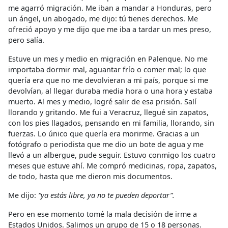
me agarró migración. Me iban a mandar a Honduras, pero
un ángel, un abogado, me dijo: tú tienes derechos. Me
ofreció apoyo y me dijo que me iba a tardar un mes preso,
pero salía.
Estuve un mes y medio en migración en Palenque. No me
importaba dormir mal, aguantar frío o comer mal; lo que
quería era que no me devolvieran a mi país, porque si me
devolvían, al llegar duraba media hora o una hora y estaba
muerto. Al mes y medio, logré salir de esa prisión. Salí
llorando y gritando. Me fui a Veracruz, llegué sin zapatos,
con los pies llagados, pensando en mi familia, llorando, sin
fuerzas. Lo único que quería era morirme. Gracias a un
fotógrafo o periodista que me dio un bote de agua y me
llevó a un albergue, pude seguir. Estuvo conmigo los cuatro
meses que estuve ahí. Me compró medicinas, ropa, zapatos,
de todo, hasta que me dieron mis documentos.
Me dijo:
“ya estás libre, ya no te pueden deportar”.
Pero en ese momento tomé la mala decisión de irme a
Estados Unidos. Salimos un grupo de 15 o 18 personas.