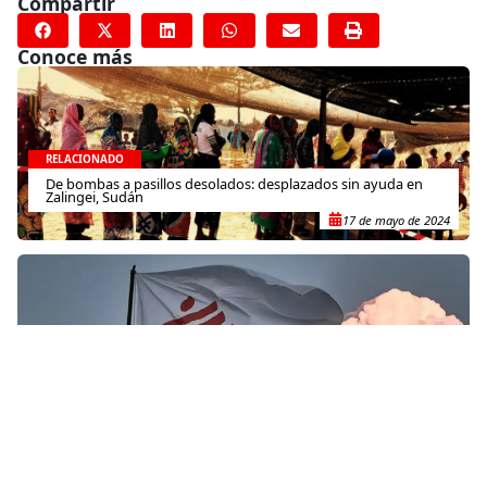
Compartir
Conoce más
RELACIONADO
De bombas a pasillos desolados: desplazados sin ayuda en
Zalingei, Sudán
17 de mayo de 2024
RELACIONADO
Etiopía: Comunidades ganaderas son severamente afectadas
por la peor sequía en 30 años
22 de abril de 2016