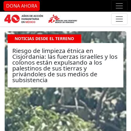
Ir al contenido principal
Ir al pie de página
Ir 
DONA AHORA
NOTICIAS DESDE EL TERRENO
Riesgo de limpieza étnica en
Cisjordania: las fuerzas israelíes y los
colonos están expulsando a los
palestinos de sus tierras y
privándoles de sus medios de
subsistencia