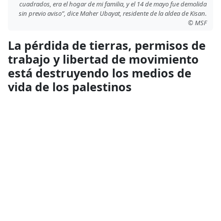
cuadrados, era el hogar de mi familia, y el 14 de mayo fue demolida
sin previo aviso”, dice Maher Ubayat, residente de la aldea de Kisan.
© MSF
La pérdida de tierras, permisos de
trabajo y libertad de movimiento
está destruyendo los medios de
vida de los palestinos
Los medios de vida de los palestinos también se ven cada
vez más amenazados por la cancelación de los permisos de
trabajo, las restricciones de movimiento que bloquean el
acceso a los puestos de trabajo y los ataques a las tierras
agrícolas y a los pastores, lo que socava aún más su
capacidad para mantenerse.
“No se trata solo de demoler nuestras casas. También nos quitan
nuestras tierras, intentan robarnos nuestros ingresos y nos
impiden vivir aquí”
, dice un miembro de la comunidad de
Masafer Yatta.
“Toda la gente de aquí vive de la agricultura y el
pastoreo. Pero los colonos nos impiden pastar nuestras ovejas,