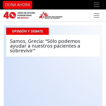
Ir al contenido principal
Ir al pie de página
Ir 
DONA AHORA
OPINIÓN Y DEBATE
Samos, Grecia: “Sólo podemos
ayudar a nuestros pacientes a
sobrevivir”