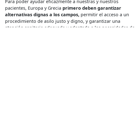
Para poder ayudar eficazmente a nuestras y nuestros
pacientes, Europa y Grecia
primero deben garantizar
alternativas dignas a los campos,
permitir el acceso a un
procedimiento de asilo justo y digno, y garantizar una
atención sanitaria adecuada y adaptada a las necesidades de
las personas que huyen de la violencia, los conflictos y el
trauma.
* El nombre ha sido cambiado.
Cárcel
,
Desplazamiento Forzado
,
Estrés Postraumático
,
Exclusión del Sistema de Salud
,
Salud Mental
,
Sobreviviente de
Violencia Sexual
,
Tortura
Compartir
Conoce más