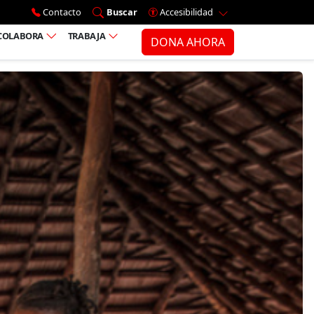
Ir al menú principal
Contacto
Buscar
Accesibilidad
COLABORA
TRABAJA
DONA AHORA