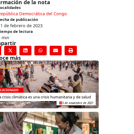
ormación de la nota
ocalidades
República Democrática del Congo
echa de publicación
1 de febrero de 2023
iempo de lectura
7 min
partir
oce más
ELACIONADO
a crisis climática es una crisis humanitaria y de salud
5 de noviembre de 2021