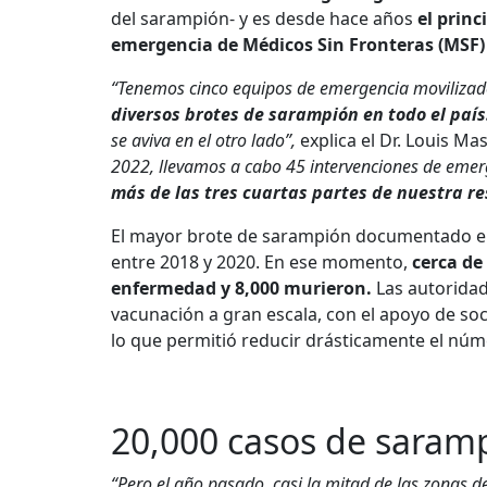
del sarampión- y es desde hace años
el princ
emergencia de Médicos Sin Fronteras (MSF)
“Tenemos cinco equipos de emergencia movilizado
diversos brotes de sarampión en todo el país
se aviva en el otro lado”,
explica el Dr. Louis M
2022, llevamos a cabo 45 intervenciones de emer
más de las tres cuartas partes de nuestra r
El mayor brote de sarampión documentado en
entre 2018 y 2020.
En ese momento,
cerca de
enfermedad y 8,000 murieron.
Las autorida
vacunación a gran escala, con el apoyo de so
lo que permitió reducir drásticamente el núm
20,000 casos de saram
“Pero el año pasado, casi la mitad de las zonas de