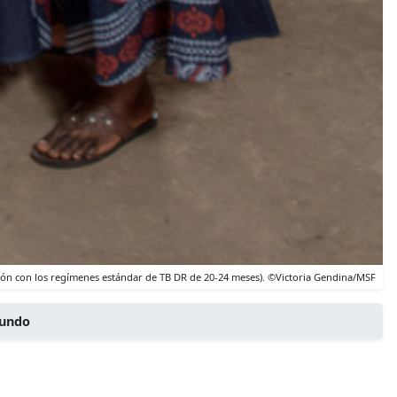
ción con los regímenes estándar de TB DR de 20-24 meses). ©Victoria Gendina/MSF
mundo