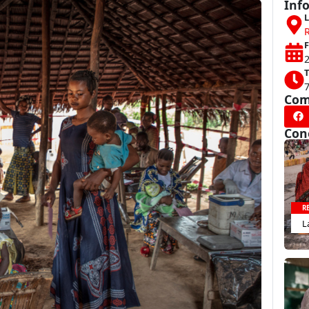
Inf
L
F
2
T
Com
Con
R
L