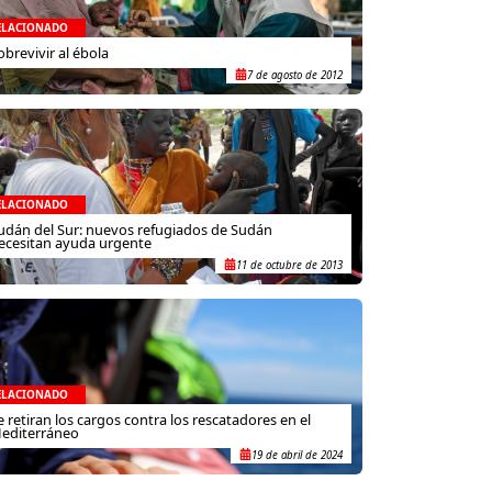
ELACIONADO
obrevivir al ébola
7 de agosto de 2012
ELACIONADO
udán del Sur: nuevos refugiados de Sudán
ecesitan ayuda urgente
11 de octubre de 2013
ELACIONADO
e retiran los cargos contra los rescatadores en el
editerráneo
19 de abril de 2024