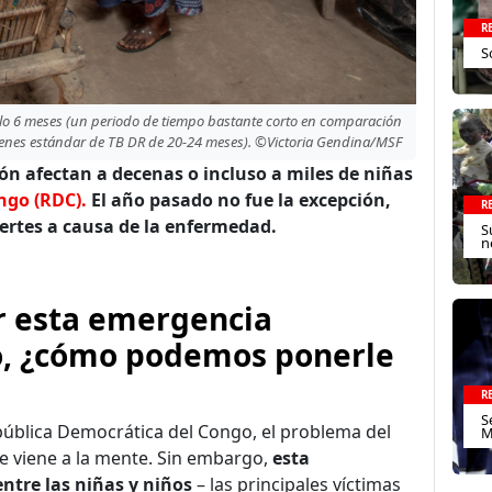
R
S
solo 6 meses (un periodo de tiempo bastante corto en comparación
enes estándar de TB DR de 20-24 meses). ©Victoria Gendina/MSF
ón afectan a decenas o incluso a miles de niñas
ngo (RDC).
El año pasado no fue la excepción,
R
ertes a causa de la enfermedad.
S
n
r esta emergencia
do, ¿cómo podemos ponerle
R
S
ública Democrática del Congo, el problema del
M
e viene a la mente. Sin embargo,
esta
tre las niñas y niños
– las principales víctimas