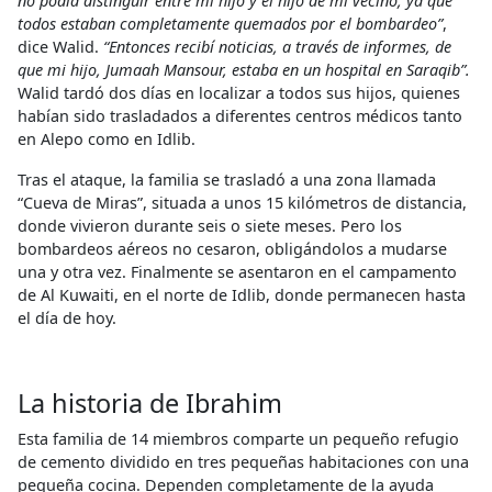
no podía distinguir entre mi hijo y el hijo de mi vecino, ya que
todos estaban completamente quemados por el bombardeo”
,
dice Walid.
“Entonces recibí noticias, a través de informes, de
que mi hijo, Jumaah Mansour, estaba en un hospital en Saraqib”.
Walid tardó dos días en localizar a todos sus hijos, quienes
habían sido trasladados a diferentes centros médicos tanto
en Alepo como en Idlib.
Tras el ataque, la familia se trasladó a una zona llamada
“Cueva de Miras”, situada a unos 15 kilómetros de distancia,
donde vivieron durante seis o siete meses. Pero los
bombardeos aéreos no cesaron, obligándolos a mudarse
una y otra vez. Finalmente se asentaron en el campamento
de Al Kuwaiti, en el norte de Idlib, donde permanecen hasta
el día de hoy.
La historia de Ibrahim
Esta familia de 14 miembros comparte un pequeño refugio
de cemento dividido en tres pequeñas habitaciones con una
pequeña cocina. Dependen completamente de la ayuda