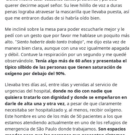
querer decirme aquel señor. Su leve hilillo de voz a duras
penas lograba atravesar la mascarilla que llevaba puesta, así
que me entraron dudas de si habría oído bien.
Me incliné sobre la mesa para poder escucharle mejor y le
pedí con un gesto que por favor me hablase un poquito más
alto. "
Siento haberte dado tanto trabajo
", me dijo esta vez de
manera bien clara, aunque con una voz igualmente apagada
y débil. Contuve la respiración por un segundo y me quedé
observándole.
Tenía algo más de 60 años y presentaba el
típico silbido de las personas que tienen saturación de
oxígeno por debajo del 90%.
Llevaba tres días así, entre idas y venidas al servicio de
urgencias del hospital,
donde no dio con nadie que
quisiera tratarlo con dignidad y donde se empeñaron en
darle de alta una y otra vez
, a pesar de que claramente
necesitaba ser hospitalizado y, al menos, recibir oxígeno.
Este hombre es uno de los más de 50 pacientes a los que
estamos atendiendo actualmente en uno de los refugios de
emergencia de São Paulo donde trabajamos.
Son espacios