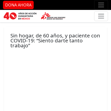
Ir al contenido principal
Ir al pie de página
Ir 
DONA AHORA
Sin hogar, de 60 años, y paciente con
COVID-19: “Siento darte tanto
trabajo”