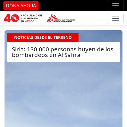
Ir al contenido principal
Ir al pie de página
Ir 
DONA AHORA
NOTICIAS DESDE EL TERRENO
Siria: 130.000 personas huyen de los
bombardeos en Al Safira