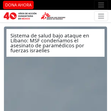
Ir al contenido principal
Ir al pie de página
Ir 
DONA AHORA
Sistema de salud bajo ataque en
Líbano: MSF condenamos el
asesinato de paramédicos por
fuerzas israelíes