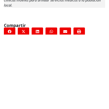
clínicas móviles para brindar servicios médicos a la población
local.
Compartir
Conoce más
RELACIONADO
Mali: huyendo de la violencia en Níger, la población de
refugiados sigue vulnerable
16 de marzo de 2020
RELACIONADO
MSF alerta de la necesidad de más asistencia en el sur de Siria