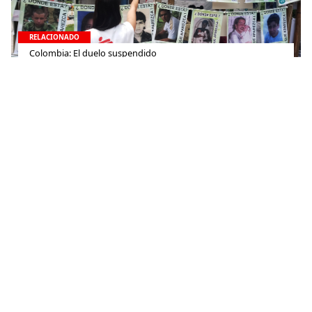
RELACIONADO
Colombia: El duelo suspendido
30 de agosto de 2018
RELACIONADO
La doctora Joanne Liu, nueva presidenta internacional de
MSF
1 de octubre de 2013
Contacto
(+52) 55-52-56-41-39
recepcion@mexico.msf.org
Fernando Montes de Oca 56, Col. Condesa, Ciudad de
México