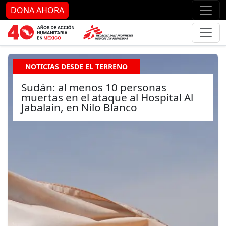
Ir al contenido principal
Ir al pie de página
Ir 
DONA AHORA
NOTICIAS DESDE EL TERRENO
Sudán: al menos 10 personas
muertas en el ataque al Hospital Al
Jabalain, en Nilo Blanco