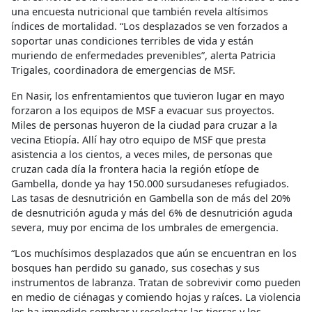
una encuesta nutricional que también revela altísimos
índices de mortalidad. “Los desplazados se ven forzados a
soportar unas condiciones terribles de vida y están
muriendo de enfermedades prevenibles”, alerta Patricia
Trigales, coordinadora de emergencias de MSF.
En Nasir, los enfrentamientos que tuvieron lugar en mayo
forzaron a los equipos de MSF a evacuar sus proyectos.
Miles de personas huyeron de la ciudad para cruzar a la
vecina Etiopía. Allí hay otro equipo de MSF que presta
asistencia a los cientos, a veces miles, de personas que
cruzan cada día la frontera hacia la región etíope de
Gambella, donde ya hay 150.000 sursudaneses refugiados.
Las tasas de desnutrición en Gambella son de más del 20%
de desnutrición aguda y más del 6% de desnutrición aguda
severa, muy por encima de los umbrales de emergencia.
“Los muchísimos desplazados que aún se encuentran en los
bosques han perdido su ganado, sus cosechas y sus
instrumentos de labranza. Tratan de sobrevivir como pueden
en medio de ciénagas y comiendo hojas y raíces. La violencia
les ha impedido sembrar y recolectar las tierras y los