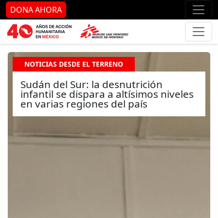
Ir al contenido principal
Ir al pie de página
Ir 
DONA AHORA
NOTICIAS DESDE EL TERRENO
Sudán del Sur: la desnutrición
infantil se dispara a altísimos niveles
en varias regiones del país