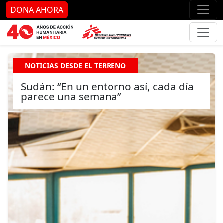
Ir al contenido principal
Ir al pie de página
Ir 
DONA AHORA
NOTICIAS DESDE EL TERRENO
Sudán: “En un entorno así, cada día
parece una semana”