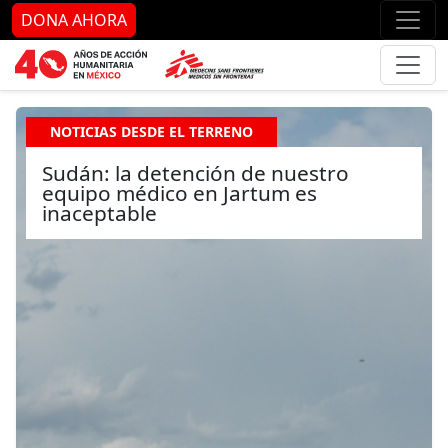
Ir al contenido principal
Ir al pie de página
Ir 
DONA AHORA
NOTICIAS DESDE EL TERRENO
Sudán: la detención de nuestro
equipo médico en Jartum es
inaceptable