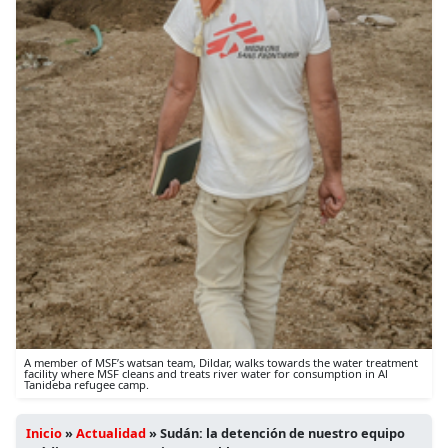
A member of MSF’s watsan team, Dildar, walks towards the water treatment
facility where MSF cleans and treats river water for consumption in Al
Tanideba refugee camp.
Inicio
»
Actualidad
»
Sudán: la detención de nuestro equipo