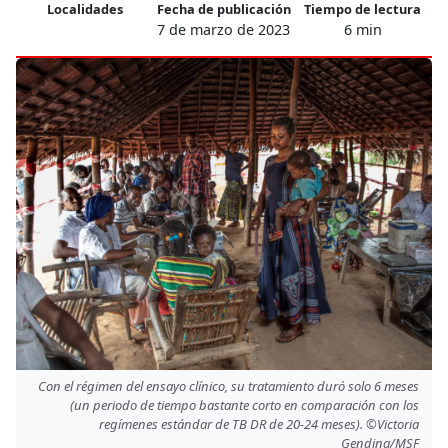
Localidades
Fecha de publicación
Tiempo de lectura
7 de marzo de 2023
6 min
Con el régimen del ensayo clínico, su tratamiento duró solo 6 meses
(un periodo de tiempo bastante corto en comparación con los
regímenes estándar de TB DR de 20-24 meses). ©Victoria
Gendina/MSF