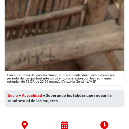
Con el régimen del ensayo clínico, su tratamiento duró solo 6 meses (un
periodo de tiempo bastante corto en comparación con los regímenes
estándar de TB DR de 20-24 meses). ©Victoria Gendina/MSF
Inicio
»
Actualidad
»
Superando los tabúes que rodean la
salud sexual de las mujeres