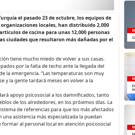
Turquía el pasado 23 de octubre, los equipos de
organizaciones locales, han distribuido 2,000
R
0 artículos de cocina para unas 12,000 personas
G
 las ciudades que resultaron más dañadas por el
ación tiene mucho miedo de volver a sus casas.
dos por la falta de techo ante la llegada del
r de la emergencia. “Las temperaturas son muy
R
se y la gente tardará meses en volver a la
E
e
dará apoyo psicosocial a los damnificados, tanto
eblos de los alrededores, en los próximos días. La
stema de referencias para que los más afectados
n una asistencia más especializada la puedan
 formar al personal local en atención psicosocial
R
M