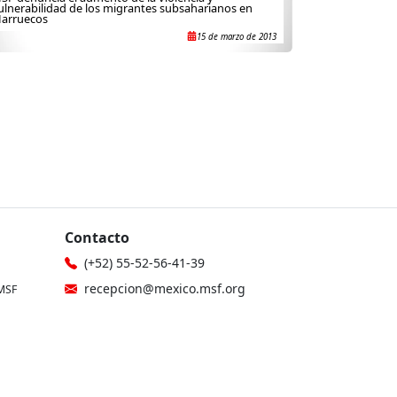
ulnerabilidad de los migrantes subsaharianos en
arruecos
15 de marzo de 2013
Contacto
(+52) 55-52-56-41-39
recepcion@mexico.msf.org
MSF
Fernando Montes de Oca 56, Col.
icina
Condesa, Ciudad de México
gionales
Si tu consulta es sobre donaciones o
eres donante
les