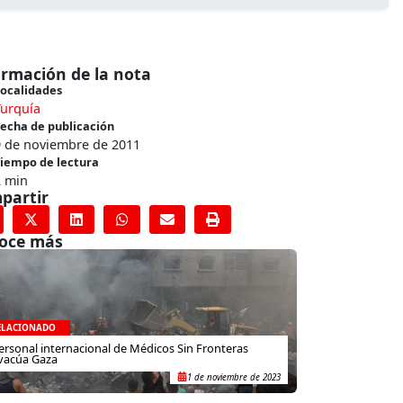
ormación de la nota
ocalidades
Turquía
echa de publicación
9 de noviembre de 2011
iempo de lectura
2 min
partir
oce más
ELACIONADO
ersonal internacional de Médicos Sin Fronteras
vacúa Gaza
1 de noviembre de 2023