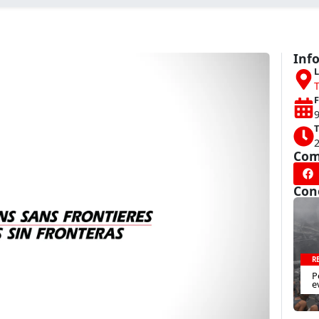
Inf
L
F
T
Com
Con
R
P
e