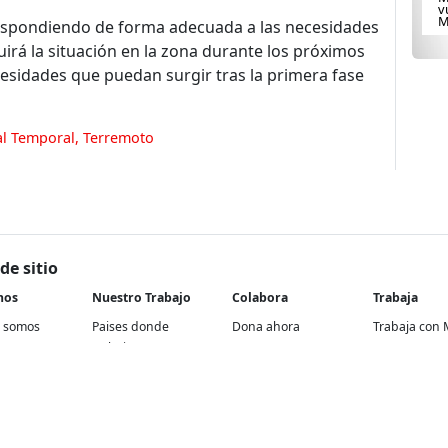
v
M
á respondiendo de forma adecuada a las necesidades
rá la situación en la zona durante los próximos
esidades que puedan surgir tras la primera fase
al Temporal
,
Terremoto
de sitio
nos
Nuestro Trabajo
Colabora
Trabaja
 somos
Paises donde
Dona ahora
Trabaja con 
trabajamos
historia
Atención a socios y
En nuestra of
Contextos de acción
donantes
rencia
Proyectos re
Cómo trabajamos
Empresas y aliados
Proyectos
Temas médicos
Otras formas de
internaciona