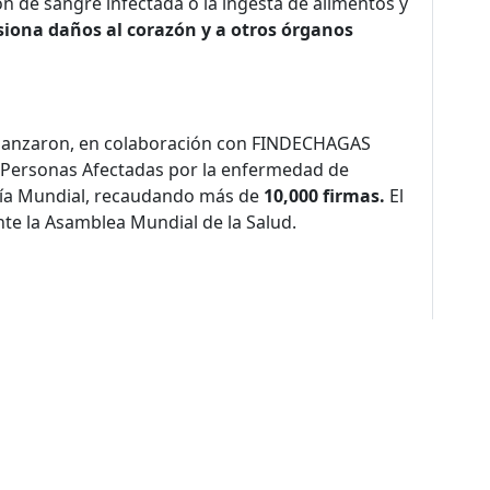
n de sangre infectada o la ingesta de alimentos y
siona daños al corazón y a otros órganos
 lanzaron, en colaboración con FINDECHAGAS
e Personas Afectadas por la enfermedad de
 Día Mundial, recaudando más de
10,000 firmas.
El
e la Asamblea Mundial de la Salud.
de sitio
nos
Nuestro Trabajo
Colabora
Trabaja