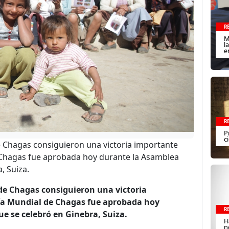
R
M
l
e
R
P
c
 Chagas consiguieron una victoria importante
e Chagas fue aprobada hoy durante la Asamblea
, Suiza.
de Chagas consiguieron una victoria
Día Mundial de Chagas fue aprobada hoy
R
e se celebró en Ginebra, Suiza.
H
n