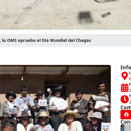
o, la OMS aprueba el Día Mundial del Chagas
Inf
L
B
F
T
Com
Con