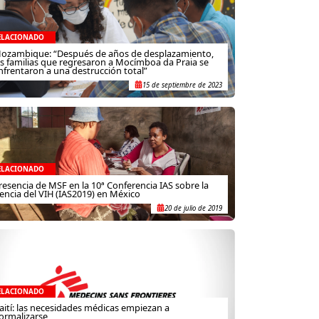
ELACIONADO
ozambique: “Después de años de desplazamiento,
as familias que regresaron a Mocímboa da Praia se
nfrentaron a una destrucción total”
15 de septiembre de 2023
ELACIONADO
resencia de MSF en la 10ª Conferencia IAS sobre la
iencia del VIH (IAS2019) en México
20 de julio de 2019
ELACIONADO
aití: las necesidades médicas empiezan a
ormalizarse