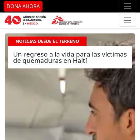
Ir al contenido principal
Ir al pie de página
Ir 
DONA AHORA
NOTICIAS DESDE EL TERRENO
Un regreso a la vida para las víctimas
de quemaduras en Haití