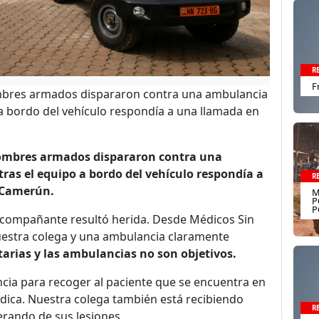
R
F
ombres armados dispararon contra una ambulancia
a bordo del vehículo respondía a una llamada en
hombres armados dispararon contra una
as el equipo a bordo del vehículo respondía a
R
 Camerún.
M
P
P
acompañante resultó herida. Desde Médicos Sin
estra colega y una ambulancia claramente
tarias y las ambulancias no son objetivos.
cia para recoger al paciente que se encuentra en
édica. Nuestra colega también está recibiendo
R
rando de sus lesiones.