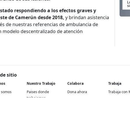
L
s
stado respondiendo a los efectos graves y
oeste de Camerún desde 2018,
y brindan asistencia
vés de nuestras referencias de ambulancia de
un modelo descentralizado de atención
de sitio
nos
Nuestro Trabajo
Colabora
Trabaja
 somos
Paises donde
Dona ahora
Trabaja con 
trabajamos
historia
Atención a socios y
En nuestra of
Contextos de acción
donantes
rencia
Proyectos re
Cómo trabajamos
Empresas y aliados
Proyectos
Temas médicos
Otras formas de
internaciona
colaborar