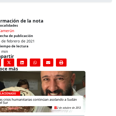
ormación de la nota
ocalidades
Camerún
echa de publicación
 de febrero de 2021
iempo de lectura
1 min
partir
oce más
ELACIONADO
as crisis humanitarias continúan asolando a Sudán
el Sur
2 de octubre de 2012