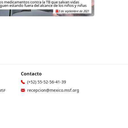
os medicamentos contra la TB que salvan vidas
iguen estando fuera del alcance de los niños y niñas
3 de septiembre de 2021
Contacto
(+52) 55-52-56-41-39
recepcion@mexico.msf.org
MSF
Fernando Montes de Oca 56, Col.
icina
Condesa, Ciudad de México
gionales
Si tu consulta es sobre donaciones o
eres donante
les
800-267-36-39