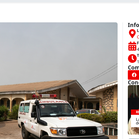
Inf
L
F
4
T
Com
Con
R
L
d