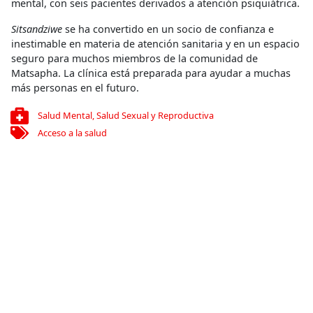
mental, con seis pacientes derivados a atención psiquiátrica.
Sitsandziwe
se ha convertido en un socio de confianza e
inestimable en materia de atención sanitaria y en un espacio
seguro para muchos miembros de la comunidad de
Matsapha. La clínica está preparada para ayudar a muchas
más personas en el futuro.
Salud Mental
,
Salud Sexual y Reproductiva
Acceso a la salud
Compartir
Conoce más
RELACIONADO
Cómo detectar y tratar el VIH en las zonas rurales de Sudán
del Sur